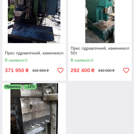
Прес гідравлічний, каменекол
Прес гідравлічний, каменекол
50т.
В наявності
В наявності
371 950
292 400
₴
₴
432 500 ₴
340 000 ₴
Новинка
–14%