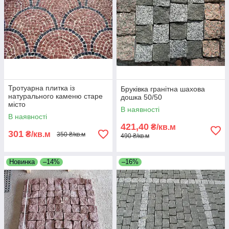
Тротуарна плитка із
Бруківка гранітна шахова
натурального каменю старе
дошка 50/50
місто
В наявності
В наявності
421,40
₴/кв.м
301
₴/кв.м
350 ₴/кв.м
490 ₴/кв.м
Новинка
–14%
–16%