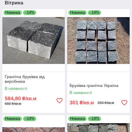
Вітрина
Новинка
–14%
Новинка
–14%
Гранітна бруківка від
виробника
Бруківка гранітна Україна
В наявності
В наявності
584,80
₴/кв.м
301
₴/кв.м
350 ₴/кв.м
680 ₴/кв.м
Новинка
–14%
Новинка
–14%