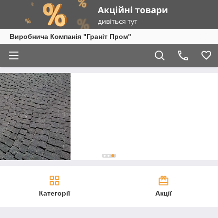
Виробнича Компанія "Граніт Пром"
Категорії
Акції