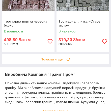
Тротуарна плитка червона
Тротуарна плитка «Старе
5х5х5
місто»
В наявності
В наявності
498,80
319,20
₴/кв.м
₴/кв.м
580 ₴/кв.м
380 ₴/кв.м
Показати ще
Виробнича Компанія "Граніт Пром"
Основна діяльність нашої компанії видобуток і переробка
граніту. Ми виробляємо наступний перелік продукції: бруківка
з граніту, тротуарна плитка, гранітна плита мощення, бордюр
гранітний з фаскою, борт полірований лабрадорит, стільниці,
сходи, вази, балясини гранітні, колота шашка. Купуючи у нас,
Ви отримуєте якісну продукцію за доступними цінами. Для