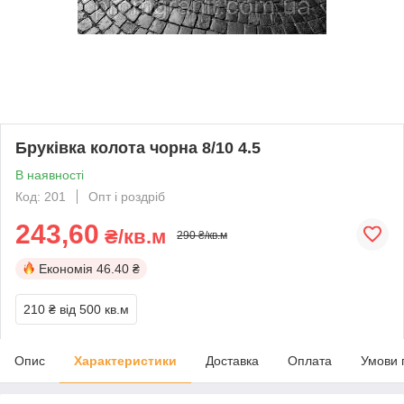
Бруківка колота чорна 8/10 4.5
В наявності
Код: 201
Опт і роздріб
243,60
₴/кв.м
290 ₴/кв.м
Економія
46.40 ₴
210 ₴
від 500 кв.м
Опис
Характеристики
Доставка
Оплата
Умови 