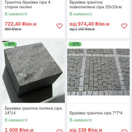
Гранітна бруківка сіра 4
Бруківка гранітна
сторни пиляні
повнопилена сіра 20х10см
В наявності
В наявності
722,40
974,40
₴/кв.м
від
₴/кв.м
860 ₴/кв.м
від 1 160 ₴/кв.м
–16%
–16%
Бруківка гранітна пиляна сіра
14*14
Бруківка гранітна сіра 7*7*4
В наявності
В наявності
1 008
336
₴/кв.м
від
₴/кв.м