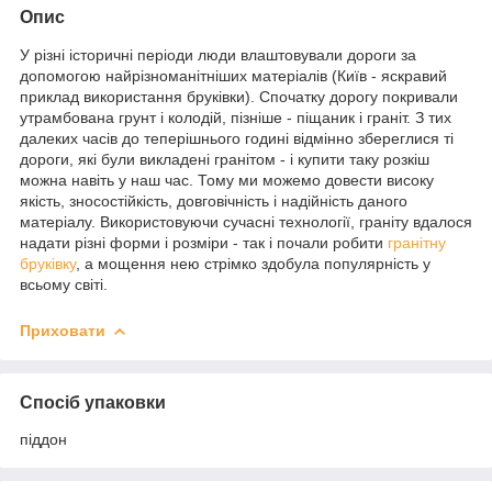
Опис
У різні історичні періоди люди влаштовували дороги за
допомогою найрізноманітніших матеріалів (Київ - яскравий
приклад використання бруківки). Спочатку дорогу покривали
утрамбована грунт і колодій, пізніше - піщаник і граніт. З тих
далеких часів до теперішнього годині відмінно збереглися ті
дороги, які були викладені гранітом - і купити таку розкіш
можна навіть у наш час. Тому ми можемо довести високу
якість, зносостійкість, довговічність і надійність даного
матеріалу. Використовуючи сучасні технології, граніту вдалося
надати різні форми і розміри - так і почали робити
гранітну
бруківку
, а мощення нею стрімко здобула популярність у
всьому світі.
Приховати
Спосіб упаковки
піддон