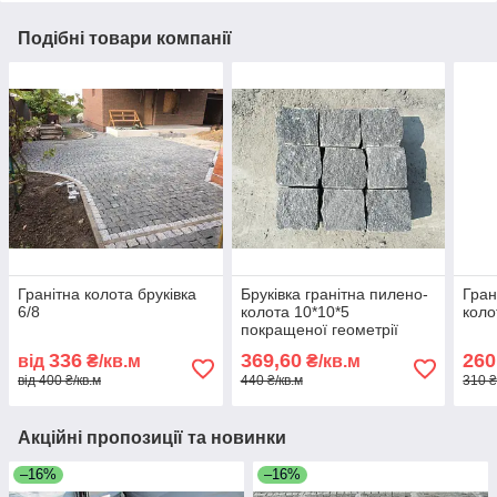
Подібні товари компанії
Гранітна колота бруківка
Бруківка гранітна пилено-
Гран
6/8
колота 10*10*5
коло
покращеної геометрії
336
369,60
260
від
₴/кв.м
₴/кв.м
від 400 ₴/кв.м
440 ₴/кв.м
310 ₴
Акційні пропозиції та новинки
–16%
–16%