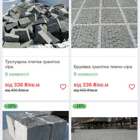
Тротуарна плитка гранітна
сіра
Бруківка гранітна темно-сіра
В наявності
В наявності
336
336
від
₴/кв.м
від
₴/кв.м
від 400 ₴/кв.м
від 400 ₴/кв.м
–16%
–16%