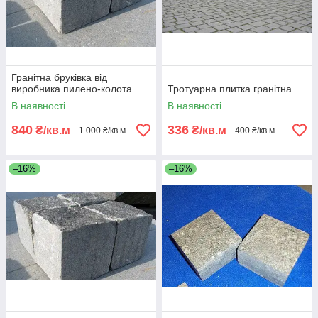
Гранітна бруківка від
виробника пилено-колота
Тротуарна плитка гранітна
В наявності
В наявності
840
336
₴/кв.м
₴/кв.м
1 000 ₴/кв.м
400 ₴/кв.м
–16%
–16%