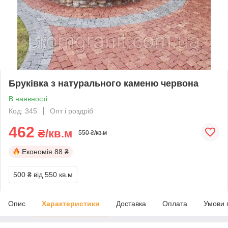
Бруківка з натурального каменю червона
В наявності
Код: 345
Опт і роздріб
462
₴/кв.м
550 ₴/кв.м
Економія
88 ₴
500 ₴
від 550 кв.м
Опис
Характеристики
Доставка
Оплата
Умови 