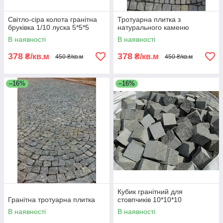
Світло-сіра колота гранітна
Тротуарна плитка з
бруківка 1/10 луска 5*5*5
натурального каменю
В наявності
В наявності
378
378
₴/кв.м
₴/кв.м
450 ₴/кв.м
450 ₴/кв.м
–16%
–16%
Кубик гранітний для
Гранітна тротуарна плитка
стовпчиків 10*10*10
В наявності
В наявності