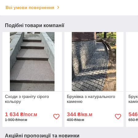
Всі умови повернення
Подібні товари компанії
Сходи з граніту сірого
Бруківка з натурального
Брук
кольору
каменю
камі
1 634
344
546
₴/пог.м
₴/кв.м
1 900 ₴/пог.м
400 ₴/кв.м
650 ₴
Акційні пропозиції та новинки