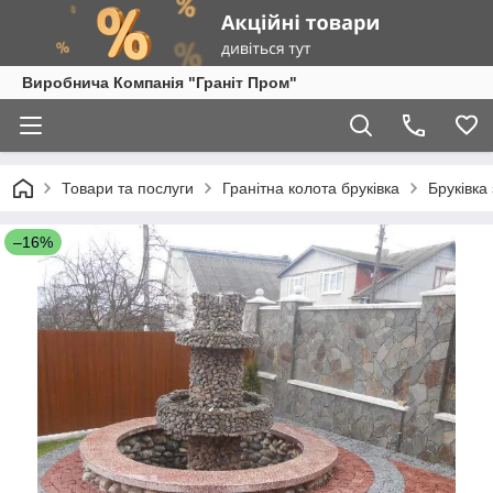
Виробнича Компанія "Граніт Пром"
Товари та послуги
Гранітна колота бруківка
Бруківка
–16%