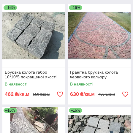
–16%
–16%
Бруківка колота габро
Гранітна бруківка колота
10*10*5 покращеної якості
червоного кольору
В наявності
В наявності
462
630
₴/кв.м
₴/кв.м
550 ₴/кв.м
750 ₴/кв.м
–16%
–16%