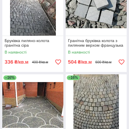
Бруківка пиляно-колота
Гранітна бруківка колота з
гранітна сіра
пиляним верхом французька
В наявності
В наявності
336
504
₴/кв.м
₴/кв.м
400 ₴/кв.м
600 ₴/кв.м
–16%
–16%