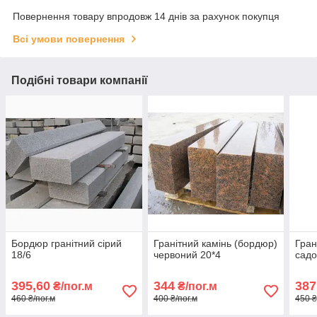
Повернення товару впродовж 14 днів за рахунок покупця
Всі умови повернення
Подібні товари компанії
Бордюр гранітний сірий
Гранітний камінь (бордюр)
Гран
18/6
червоний 20*4
садо
395,60
344
387
₴/пог.м
₴/пог.м
460 ₴/пог.м
400 ₴/пог.м
450 ₴