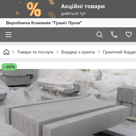
Виробнича Компанія "Граніт Пром"
Товари та послуги
Бордюр з граніту
Гранітний бордю
–16%