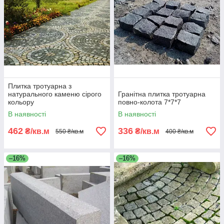
Плитка тротуарна з
натурального каменю сірого
Гранітна плитка тротуарна
кольору
повно-колота 7*7*7
В наявності
В наявності
462
336
₴/кв.м
₴/кв.м
550 ₴/кв.м
400 ₴/кв.м
–16%
–16%