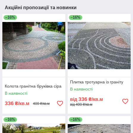
Акційні пропозиції та новинки
–16%
–16%
Плитка тротуарна із граніту
Колота гранітна бруківка сіра
В наявності
В наявності
336
від
₴/кв.м
336
₴/кв.м
400 ₴/кв.м
від 400 ₴/кв.м
–16%
–16%