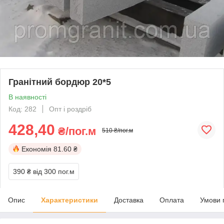
Гранітний бордюр 20*5
В наявності
Код: 282
Опт і роздріб
428,40
₴/пог.м
510 ₴/пог.м
Економія
81.60 ₴
390 ₴
від 300 пог.м
Опис
Характеристики
Доставка
Оплата
Умови 