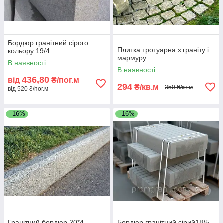
Бордюр гранітний сірого
Плитка тротуарна з граніту і
кольору 19/4
мармуру
В наявності
В наявності
436,80
від
₴/пог.м
294
₴/кв.м
350 ₴/кв.м
від 520 ₴/пог.м
–16%
–16%
Гранітний бордюр 20*4
Бордюр гранітний сірий18/5