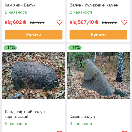
Кам'яний Валун
Валуни булижники камені
В наявності
В наявності
602
507,40
від
₴
від
₴
від 700 ₴
від 590 ₴
Купити
Купити
–14%
–14%
Ландшафтний валун
карпатський
Камінь валун
В наявності
В наявності