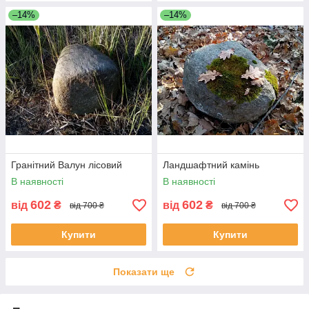
–14%
–14%
Гранітний Валун лісовий
Ландшафтний камінь
В наявності
В наявності
602
602
від
₴
від
₴
від 700 ₴
від 700 ₴
Купити
Купити
Показати ще