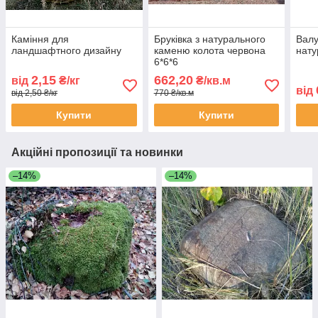
Каміння для
Бруківка з натурального
Валу
ландшафтного дизайну
каменю колота червона
нату
6*6*6
2,15
662,20
від
₴/кг
₴/кв.м
від
від 2,50 ₴/кг
770 ₴/кв.м
Купити
Купити
Акційні пропозиції та новинки
–14%
–14%