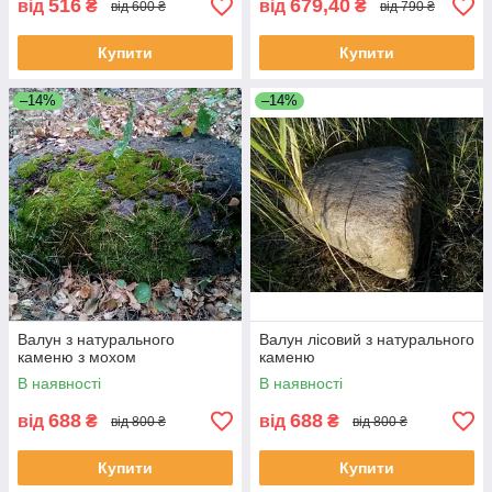
516
679,40
від
₴
від
₴
від 600 ₴
від 790 ₴
Купити
Купити
–14%
–14%
Валун з натурального
Валун лісовий з натурального
каменю з мохом
каменю
В наявності
В наявності
688
688
від
₴
від
₴
від 800 ₴
від 800 ₴
Купити
Купити