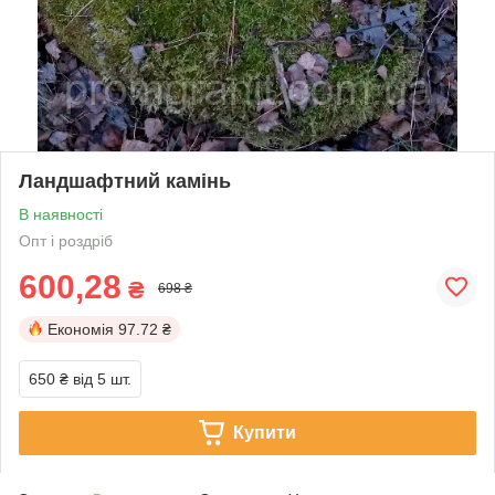
Ландшафтний камінь
В наявності
Опт і роздріб
600,28
₴
698 ₴
Економія
97.72 ₴
650 ₴
від 5 шт.
Купити