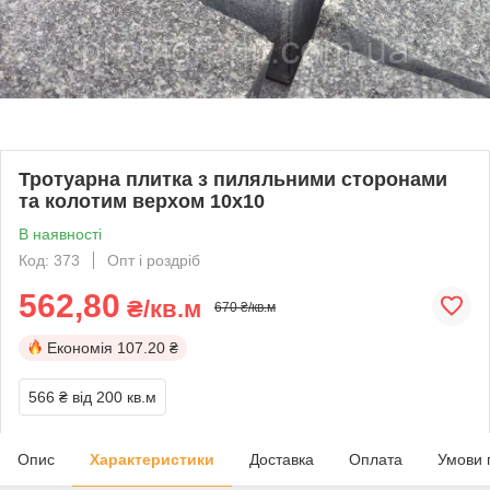
Тротуарна плитка з пиляльними сторонами
та колотим верхом 10х10
В наявності
Код: 373
Опт і роздріб
562,80
₴/кв.м
670 ₴/кв.м
Економія
107.20 ₴
566 ₴
від 200 кв.м
Опис
Характеристики
Доставка
Оплата
Умови 