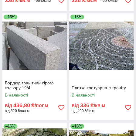
336
336
₴/кв.м
₴/кв.м
400 ₴/кв.м
400 ₴/кв.м
–16%
–16%
Бордюр гранітний сірого
кольору 19/4
Плитка тротуарна із граніту
В наявності
В наявності
436,80
336
від
₴/пог.м
від
₴/кв.м
від 520 ₴/пог.м
від 400 ₴/кв.м
–16%
–16%