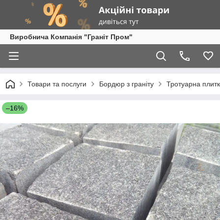
Виробнича Компанія "Граніт Пром"
Товари та послуги
Бордюр з граніту
Тротуарна плит
–16%