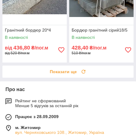
Гранітний бордюр 20*4
Бордюр гранітний сірий18/5
В наявності
В наявності
436,80
428,40
від
₴/пог.м
₴/пог.м
від 520 ₴/пог.м
510 ₴/пог.м
Показати ще
Про нас
Рейтинг не сформований
Менше 5 відгуків за останній рік
Працює з 28.09.2009
м. Житомир
вул. Черняховського 108., Житомир, Україна