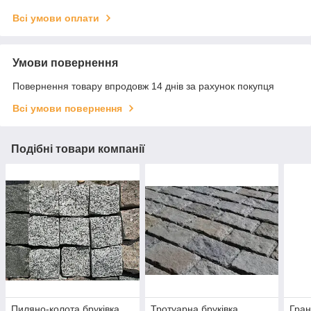
Всі умови оплати
Умови повернення
Повернення товару впродовж 14 днів за рахунок покупця
Всі умови повернення
Подібні товари компанії
Пиляно-колота бруківка
Тротуарна бруківка
Гран