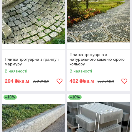
Плитка тротуарна з
Плитка тротуарна з граніту і
натурального каменю сірого
мармуру
кольору
В наявності
В наявності
294
462
₴/кв.м
₴/кв.м
350 ₴/кв.м
550 ₴/кв.м
–16%
–16%