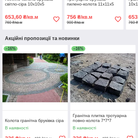
світло-сіра 10х10х5
пилено-колота 11х11х5
10х1
653,60
756
653
₴/кв.м
₴/кв.м
760 ₴/кв.м
900 ₴/кв.м
760 ₴
Акційні пропозиції та новинки
–16%
–16%
Гранітна плитка тротуарна
Колота гранітна бруківка сіра
повно-колота 7*7*7
В наявності
В наявності