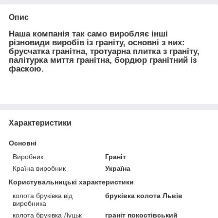
Опис
Наша компанія так само виробляє інші
різновиди виробів із граніту, основні з них:
брусчатка гранітна, тротуарна плитка з граніту,
палітурка миття гранітна, бордюр гранітний із
фаскою.
Характеристики
Основні
Виробник
Граніт
Країна виробник
Україна
Користувальницькі характеристики
колота бруківка від
бруківка колота Львів
виробника
колота бруківка Луцьк
граніт покостівський