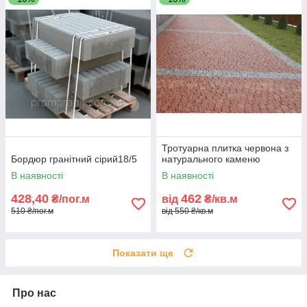
Тротуарна плитка червона з
Бордюр гранітний сірий18/5
натурального каменю
В наявності
В наявності
428,40
462
₴/пог.м
від
₴/кв.м
510 ₴/пог.м
від 550 ₴/кв.м
Показати ще
Про нас