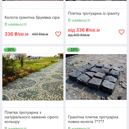
Плитка тротуарна із граніту
Колота гранітна бруківка сіра
В наявності
В наявності
336
від
₴/кв.м
336
₴/кв.м
400 ₴/кв.м
від 400 ₴/кв.м
–16%
–16%
Плитка тротуарна з
натурального каменю сірого
Гранітна плитка тротуарна
кольору
повно-колота 7*7*7
В наявності
В наявності