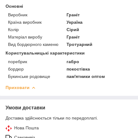
Основні
Виробник
Граніт
Країна виробник
Україна
Колір
Сірий
Матеріал виробу
Граніт
Вид бордюрного каменю
Тротуарний
Користувальницькі характеристики
поребрик
габро
бордюр
покостівка
Букинське родовище
пам'ятники оптом
Приховати
Умови доставки
Доставка здійснюється тільки по передоплаті.
Нова Пошта
Самовивіз