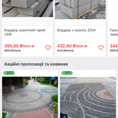
Бордюр гранітний сірий
Бордюр з граніту 20x4
Гран
18/6
черв
395,60
432,60
344
₴/пог.м
₴/пог.м
460 ₴/пог.м
515 ₴/пог.м
400 ₴
Акційні пропозиції та новинки
–16%
–16%