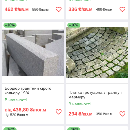
462
336
₴/кв.м
₴/кв.м
550 ₴/кв.м
400 ₴/кв.м
–16%
–16%
Бордюр гранітний сірого
Плитка тротуарна з граніту і
кольору 19/4
мармуру
В наявності
В наявності
436,80
від
₴/пог.м
294
₴/кв.м
350 ₴/кв.м
від 520 ₴/пог.м
–16%
–16%