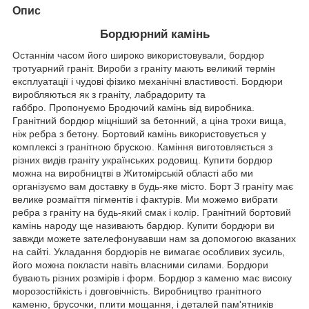
Опис
Бордюрний камінь
Останнім часом його широко використовували, бордюр
тротуарний граніт. Вироби з граніту мають великий термін
експлуатації і чудові фізико механічні властивості. Бордюри
виробляються як з граніту, лабрадориту та
габбро. Пропонуємо Бродючий камінь від виробника.
Гранітний бордюр міцніший за бетонний, а ціна трохи вища,
ніж ребра з бетону. Бортовий камінь використовується у
комплексі з гранітною брускою. Каміння виготовляється з
різних видів граніту українських родовищ. Купити бордюр
можна на виробництві в Житомірській області або ми
організуємо вам доставку в будь-яке місто. Борт З граніту має
велике розмаїття пігментів і фактурів. Ми можемо вибрати
ребра з граніту на будь-який смак і колір. Гранітний бортовий
камінь народу ще називають бардюр. Купити бордюри ви
завжди можете зателефонувавши нам за допомогою вказаних
на сайті. Укладання бордюрів не вимагає особливих зусиль,
його можна покласти навіть власними силами. Бордюри
бувають різних розмірів і форм. Бордюр з каменю має високу
морозостійкість і довговічність. Виробництво гранітного
каменю, брусочки, плити мощання, і деталей пам'ятників