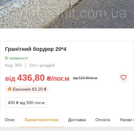
Гранітний бордюр 20*4
В наявності
Код: 369
Опт і роздріб
436,80
від
₴/пог.м
від 520 ₴/пог.м
Економія
83.20 ₴
400 ₴
від 500 пог.м
Опис
Характеристики
Доставка
Оплата
Умови 