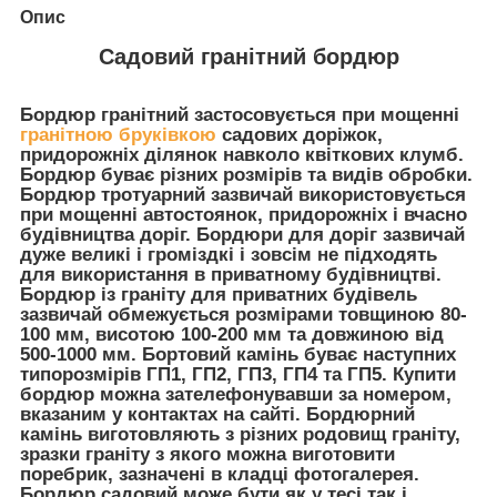
Опис
Садовий гранітний бордюр
Бордюр гранітний застосовується при мощенні
гранітною бруківкою
садових доріжок,
придорожніх ділянок навколо квіткових клумб.
Бордюр буває різних розмірів та видів обробки.
Бордюр тротуарний зазвичай використовується
при мощенні автостоянок, придорожніх і вчасно
будівництва доріг. Бордюри для доріг зазвичай
дуже великі і громіздкі і зовсім не підходять
для використання в приватному будівництві.
Бордюр із граніту для приватних будівель
зазвичай обмежується розмірами товщиною 80-
100 мм, висотою 100-200 мм та довжиною від
500-1000 мм. Бортовий камінь буває наступних
типорозмірів ГП1, ГП2, ГП3, ГП4 та ГП5. Купити
бордюр можна зателефонувавши за номером,
вказаним у контактах на сайті. Бордюрний
камінь виготовляють з різних родовищ граніту,
зразки граніту з якого можна виготовити
поребрик, зазначені в кладці фотогалерея.
Бордюр садовий може бути як у тесі так і