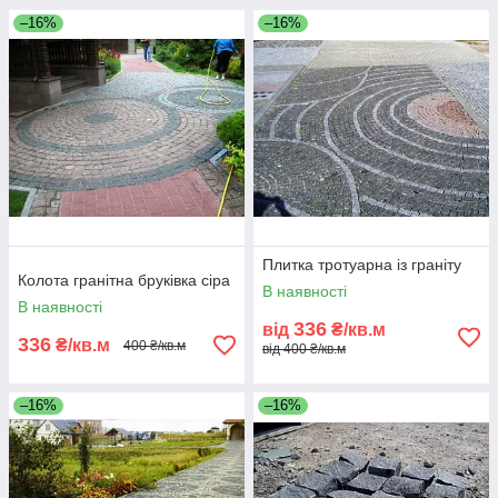
–16%
–16%
Плитка тротуарна із граніту
Колота гранітна бруківка сіра
В наявності
В наявності
336
від
₴/кв.м
336
₴/кв.м
400 ₴/кв.м
від 400 ₴/кв.м
–16%
–16%