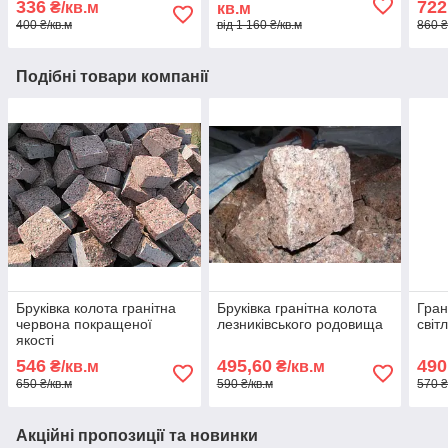
336
722
₴/кв.м
кв.м
400 ₴/кв.м
від 1 160 ₴/кв.м
860 ₴
Подібні товари компанії
Бруківка колота гранітна
Бруківка гранітна колота
Гран
червона покращеної
лезниківського родовища
світ
якості
546
495,60
490
₴/кв.м
₴/кв.м
650 ₴/кв.м
590 ₴/кв.м
570 ₴
Акційні пропозиції та новинки