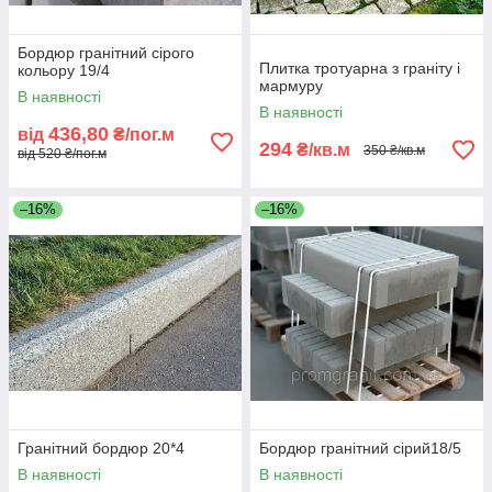
Бордюр гранітний сірого
Плитка тротуарна з граніту і
кольору 19/4
мармуру
В наявності
В наявності
436,80
від
₴/пог.м
294
₴/кв.м
350 ₴/кв.м
від 520 ₴/пог.м
–16%
–16%
Гранітний бордюр 20*4
Бордюр гранітний сірий18/5
В наявності
В наявності