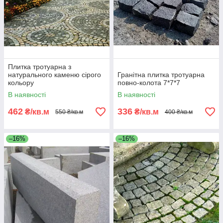
Плитка тротуарна з
натурального каменю сірого
Гранітна плитка тротуарна
кольору
повно-колота 7*7*7
В наявності
В наявності
462
336
₴/кв.м
₴/кв.м
550 ₴/кв.м
400 ₴/кв.м
–16%
–16%