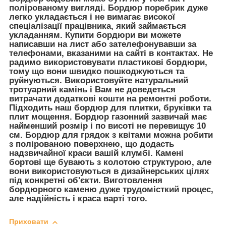
полірованому вигляді. Бордюр поребрик дуже
легко укладається і не вимагає високої
спеціалізації працівника, який займається
укладанням. Купити бордюри ви можете
написавши на лист або зателефонувавши за
телефонами, вказаними на сайті в контактах. Не
радимо використовувати пластикові бордюри,
тому що вони швидко пошкоджуються та
руйнуються. Використовуйте натуральний
тротуарний камінь і Вам не доведеться
витрачати додаткові кошти на ремонтні роботи.
Підходить наш бордюр для плитки, бруківки та
плит мощення. Бордюр газонний зазвичай має
найменший розмір і по висоті не перевищує 10
см. Бордюр для грядок з квітами можна робити
з полірованою поверхнею, що додасть
надзвичайної краси вашій клумбі. Камені
бортові ще бувають з колотою структурою, але
вони використовуються в дизайнерських цілях
під конкретні об'єкти. Виготовлення
бордюрного каменю дуже трудомісткий процес,
але надійність і краса варті того.
Приховати