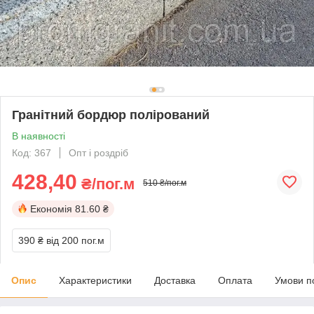
Гранітний бордюр полірований
В наявності
Код: 367
Опт і роздріб
428,40
₴/пог.м
510 ₴/пог.м
Економія
81.60 ₴
390 ₴
від 200 пог.м
Опис
Характеристики
Доставка
Оплата
Умови п