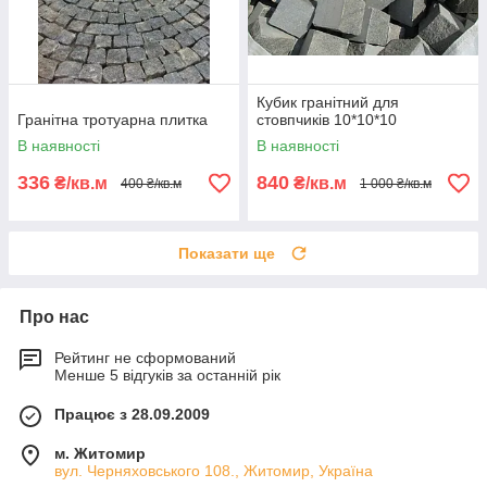
Кубик гранітний для
Гранітна тротуарна плитка
стовпчиків 10*10*10
В наявності
В наявності
336
840
₴/кв.м
₴/кв.м
400 ₴/кв.м
1 000 ₴/кв.м
Показати ще
Про нас
Рейтинг не сформований
Менше 5 відгуків за останній рік
Працює з 28.09.2009
м. Житомир
вул. Черняховського 108., Житомир, Україна