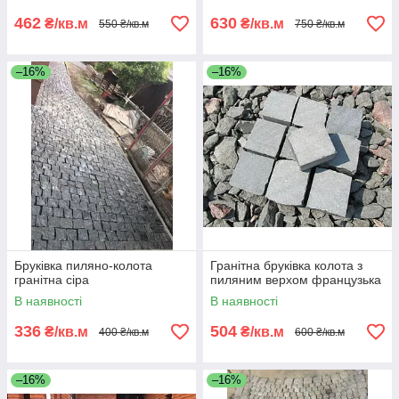
462
630
₴/кв.м
₴/кв.м
550 ₴/кв.м
750 ₴/кв.м
–16%
–16%
Бруківка пиляно-колота
Гранітна бруківка колота з
гранітна сіра
пиляним верхом французька
В наявності
В наявності
336
504
₴/кв.м
₴/кв.м
400 ₴/кв.м
600 ₴/кв.м
–16%
–16%