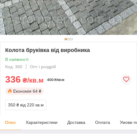
Колота бруківка від виробника
В наявності
Код: 360
Опт і роздріб
336
₴/кв.м
400 ₴/кв.м
Економія
64 ₴
350 ₴
від 220 кв.м
Опис
Характеристики
Доставка
Оплата
Умови п