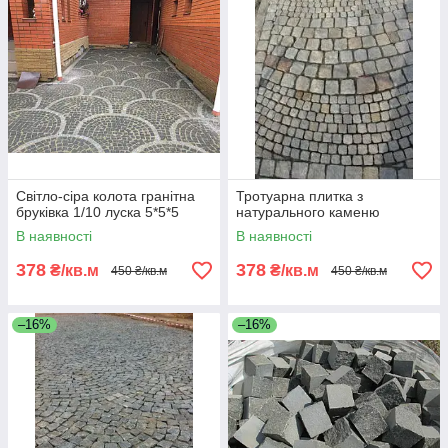
Світло-сіра колота гранітна
Тротуарна плитка з
бруківка 1/10 луска 5*5*5
натурального каменю
В наявності
В наявності
378
378
₴/кв.м
₴/кв.м
450 ₴/кв.м
450 ₴/кв.м
–16%
–16%