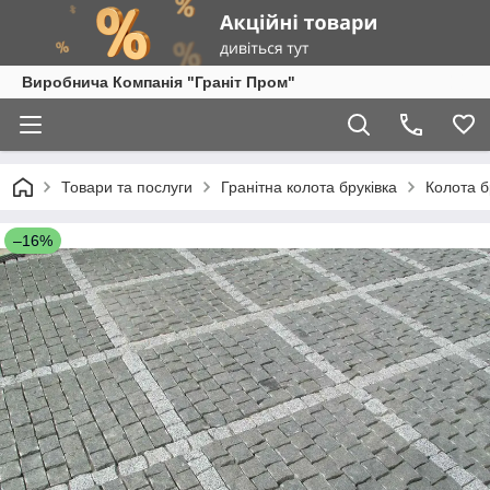
Виробнича Компанія "Граніт Пром"
Товари та послуги
Гранітна колота бруківка
Колота б
–16%