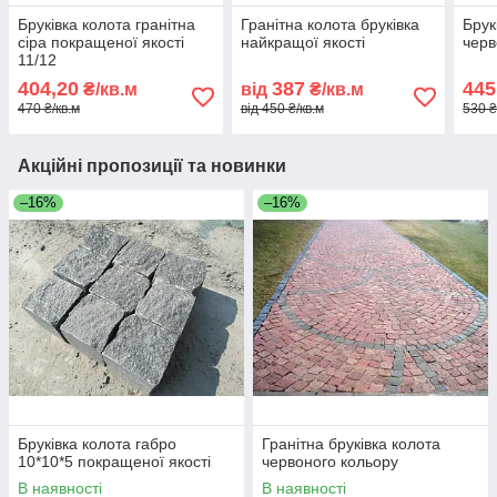
Бруківка колота гранітна
Гранітна колота бруківка
Брук
сіра покращеної якості
найкращої якості
чер
11/12
404,20
387
445
₴/кв.м
від
₴/кв.м
470 ₴/кв.м
від 450 ₴/кв.м
530 ₴
Акційні пропозиції та новинки
–16%
–16%
Бруківка колота габро
Гранітна бруківка колота
10*10*5 покращеної якості
червоного кольору
В наявності
В наявності