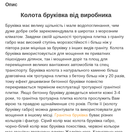
Опис
Колота бруківка від виробника
Бруківка має велику щільність і мале водопоглинання, чим
дуже добре себе зарекомендувала в широтах з морозним
кліматом. Завдяки своїй щільності тротуарна плитка з граніту
габро має високий ступінь морозостійкості і більш ніж у
півтора рази міцніша за бруківку з інших видів граніту. Колота
бруківка використовується для мощення як приватних
пішохідних ділянок, так і мощення доріг та площ для
переміщення великих вантажних автомобілів та спец
транспорту. Бруківка колота з натурального каменю більш
довговічна ніж тротуарна плитка з бетону більш ніж у 20 разів,
тому ефект дешевизни бетонної бруківки повністю
перекривається терміном експлуатації тротуарної гранітної
плитки. Якщо бетонну бруківку доведеться міняти кожні 3-4
роки, то гранітна тротуарна плитка колота прослужить Вам
вірою та правдою щонайменше сто років. Потім її (колоту
бруківку габро) можна демонтувати та використовувати для
мощення в іншому місці.
Гранітна бруківка
буває різних
кольорів і фактур. Сірий колір має колота бруківка габро,
чорно-білий колір має бруківка покостівка, червоні кольори
має гранітну тротуарну плитку Жадківського, Капустянського,