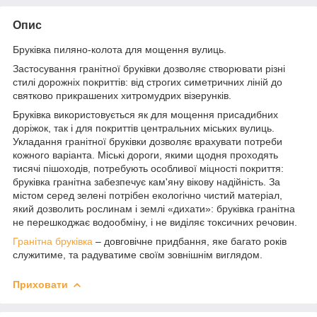
Опис
Бруківка пиляно-колота для мощення вулиць.
Застосування гранітної бруківки дозволяє створювати різні
стилі дорожніх покриттів: від строгих симетричних ліній до
святково прикрашених хитромудрих візерунків.
Бруківка використовується як для мощення присадибних
доріжок, так і для покриттів центральних міських вулиць.
Укладання гранітної бруківки дозволяє врахувати потреби
кожного варіанта. Міські дороги, якими щодня проходять
тисячі пішоходів, потребують особливої ​​міцності покриття:
бруківка гранітна забезпечує кам'яну вікову надійність. За
містом серед зелені потрібен екологічно чистий матеріал,
який дозволить рослинам і землі «дихати»: бруківка гранітна
не перешкоджає водообміну, і не виділяє токсичних речовин.
Гранітна бруківка
– довговічне придбання, яке багато років
служитиме, та радуватиме своїм зовнішнім виглядом.
Приховати