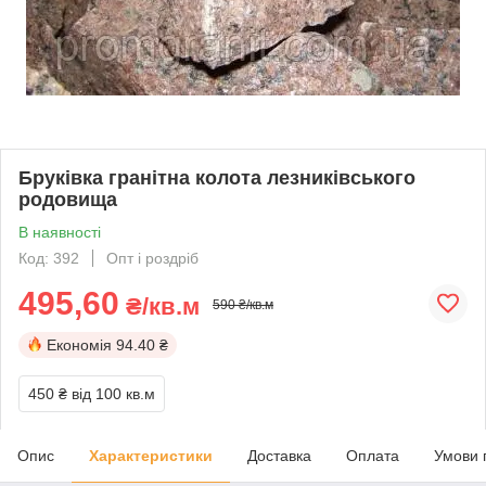
Бруківка гранітна колота лезниківського
родовища
В наявності
Код: 392
Опт і роздріб
495,60
₴/кв.м
590 ₴/кв.м
Економія
94.40 ₴
450 ₴
від 100 кв.м
Опис
Характеристики
Доставка
Оплата
Умови 