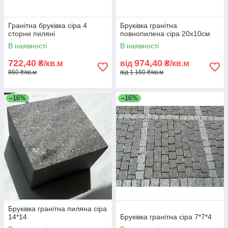
Гранітна бруківка сіра 4
Бруківка гранітна
сторни пиляні
повнопилена сіра 20х10см
В наявності
В наявності
722,40
974,40
₴/кв.м
від
₴/кв.м
860 ₴/кв.м
від 1 160 ₴/кв.м
–16%
–16%
Бруківка гранітна пиляна сіра
14*14
Бруківка гранітна сіра 7*7*4