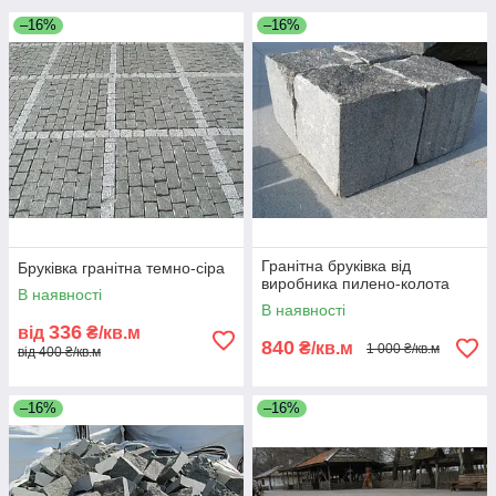
–16%
–16%
Гранітна бруківка від
Бруківка гранітна темно-сіра
виробника пилено-колота
В наявності
В наявності
336
від
₴/кв.м
840
₴/кв.м
1 000 ₴/кв.м
від 400 ₴/кв.м
–16%
–16%