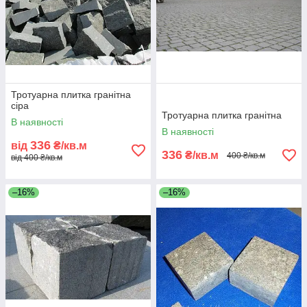
Тротуарна плитка гранітна
сіра
Тротуарна плитка гранітна
В наявності
В наявності
336
від
₴/кв.м
336
₴/кв.м
400 ₴/кв.м
від 400 ₴/кв.м
–16%
–16%