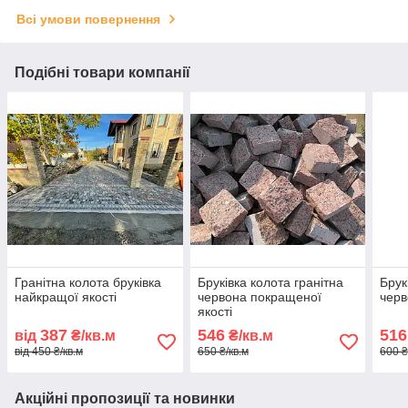
Всі умови повернення
Подібні товари компанії
Гранітна колота бруківка
Бруківка колота гранітна
Брук
найкращої якості
червона покращеної
черв
якості
387
546
516
від
₴/кв.м
₴/кв.м
від 450 ₴/кв.м
650 ₴/кв.м
600 ₴
Акційні пропозиції та новинки