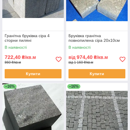
Гранітна бруківка сіра 4
Бруківка гранітна
сторни пиляні
повнопилена сіра 20х10см
В наявності
В наявності
722,40
974,40
₴/кв.м
від
₴/кв.м
860 ₴/кв.м
від 1 160 ₴/кв.м
Купити
Купити
–16%
–16%