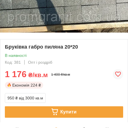
Бруківка габро пиляна 20*20
В наявності
Код: 381
Опт і роздріб
1 176
₴/кв.м
1 400 ₴/кв.м
Економія
224 ₴
950 ₴
від 3000 кв.м
Купити