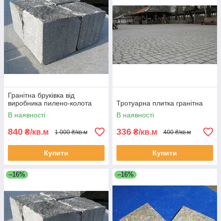
Гранітна бруківка від
виробника пилено-колота
Тротуарна плитка гранітна
В наявності
В наявності
840
336
₴/кв.м
₴/кв.м
1 000 ₴/кв.м
400 ₴/кв.м
Купити
Купити
–16%
–16%