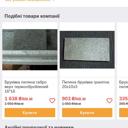
Подібні товари компанії
Бруківка пиляна габро
Пиляна бруківка гранітна
Брук
верх термооброблений
20х10х3
пиля
16*16
1 638
903
335
₴/кв.м
₴/кв.м
1 950 ₴/кв.м
1 050 ₴/кв.м
390 ₴
Купити
Купити
Акційні пропозиції та новинки