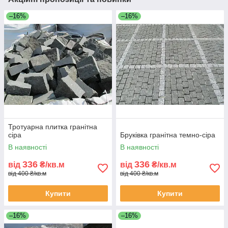
–16%
–16%
Тротуарна плитка гранітна
сіра
Бруківка гранітна темно-сіра
В наявності
В наявності
336
336
від
₴/кв.м
від
₴/кв.м
від 400 ₴/кв.м
від 400 ₴/кв.м
Купити
Купити
–16%
–16%