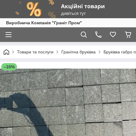
Виробнича Компанія "Граніт Пром"
Товари та послуги
Гранітна бруківка
Бруківка габро 
–16%