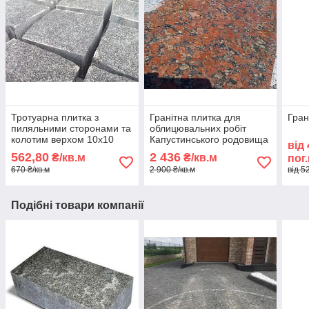
Тротуарна плитка з
Гранітна плитка для
Гран
пиляльними сторонами та
облицювальних робіт
колотим верхом 10х10
Капустинського родовища
від
60*30
562,80
2 436
₴/кв.м
₴/кв.м
пог
670 ₴/кв.м
2 900 ₴/кв.м
від 5
Подібні товари компанії