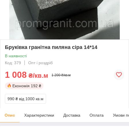
Бруківка гранітна пиляна сіра 14*14
В наявності
Код: 379
Опт і роздріб
1 008
₴/кв.м
1 200 ₴/кв.м
Економія
192 ₴
990 ₴
від 1000 кв.м
Опис
Характеристики
Доставка
Оплата
Умови п