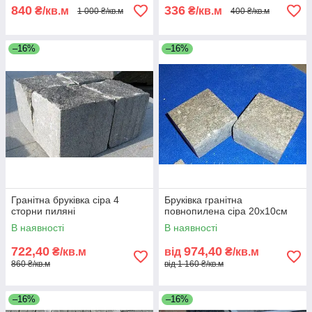
840
336
₴/кв.м
₴/кв.м
1 000 ₴/кв.м
400 ₴/кв.м
–16%
–16%
Гранітна бруківка сіра 4
Бруківка гранітна
сторни пиляні
повнопилена сіра 20х10см
В наявності
В наявності
722,40
974,40
₴/кв.м
від
₴/кв.м
860 ₴/кв.м
від 1 160 ₴/кв.м
–16%
–16%