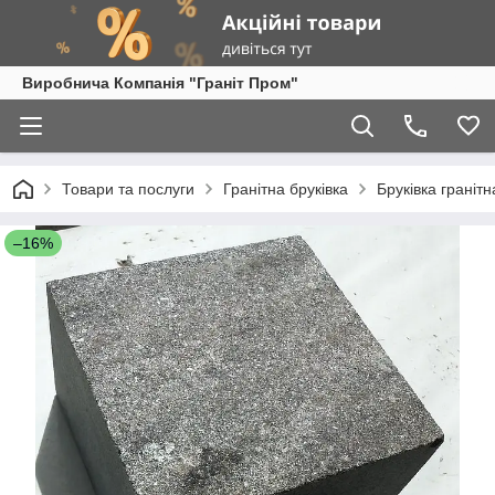
Виробнича Компанія "Граніт Пром"
Товари та послуги
Гранітна бруківка
Бруківка граніт
–16%