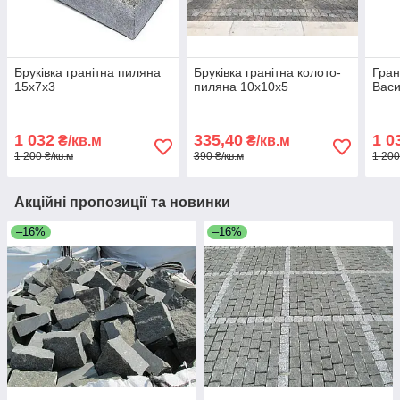
Бруківка гранітна пиляна
Бруківка гранітна колото-
Гран
15х7х3
пиляна 10х10х5
Васи
1 032
335,40
1 0
₴/кв.м
₴/кв.м
1 200 ₴/кв.м
390 ₴/кв.м
1 200
Акційні пропозиції та новинки
–16%
–16%