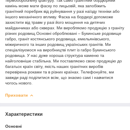
термооброблену фактуру. Так само гранітний бордюрний
камінь може мати фаску по лицьовій, яка запобіжить
гранітний поребрик від руйнування у разі наїзду техніки або
іншого механічного впливу. Фаска на бордюрі допоможе
захистити від травм у разі його мощення на дитячих
майданчиках або скверах. Ми виробляємо продукцію з граніту
різних родовищ.Основні оброблювані – Букинське родовище
габро, граніт костянського родовища, емельянівського,
міжиричного та інших родовищ українських гранітів. Ми
спеціалізуємося на виробництві плит із габро Букинського
родовища. У нас дуже хороша структура каменю та
найголовніше стабільна. Ми поставляємо свою продукцію до
багатьох країн світу, якість наших гранітних виробів
перевірена роками та в різних країнах. Телефонуйте, ми
завжди раді поділитися всім, що знаємо самі і навчитися
чогось нового.
Приховати
Характеристики
Основні