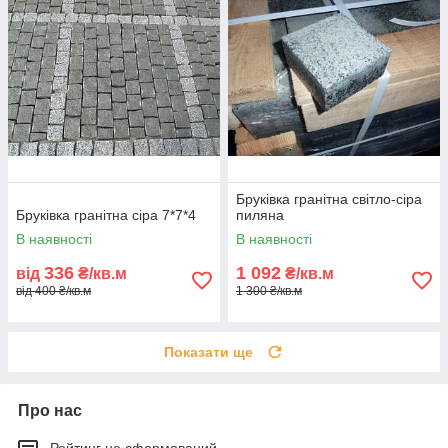
Бруківка гранітна світло-сіра
Бруківка гранітна сіра 7*7*4
пиляна
В наявності
В наявності
336
1 092
від
₴/кв.м
₴/кв.м
від 400 ₴/кв.м
1 300 ₴/кв.м
Показати ще
Про нас