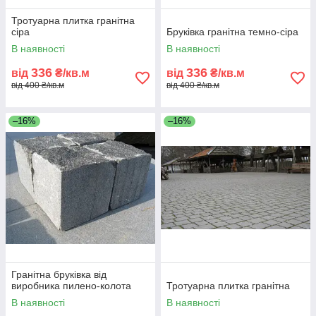
Тротуарна плитка гранітна
сіра
Бруківка гранітна темно-сіра
В наявності
В наявності
336
336
від
₴/кв.м
від
₴/кв.м
від 400 ₴/кв.м
від 400 ₴/кв.м
–16%
–16%
Гранітна бруківка від
виробника пилено-колота
Тротуарна плитка гранітна
В наявності
В наявності