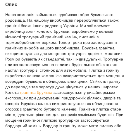
Опис
Наша компанія займається здобиччю габро Букинського
родовища. На нашому виробництві переробляються також
гранітні блоки інших родовищ України. Ми займаємося
виробництвом - колотою бруківки, виробляємо у великій
кількості тротуарний гранітний камінь, пиляний з
термообробленим верхом. Тепер трохи про застосування
гранітних виробів нашого виробництва. Бруківка гранітна
використовується для мощення тротуарів, доріжок, мостових.
Розміри бувають як стандартні, так і індивідуальні. Тротуарна
плитка застосовується на великих будівельних об'єктах як
настил тротуарів, стоянок для автомобілів. Плитка з граніту
вироблена нашою компанією використовується для мощення
всередині будівель в облицювальних цілях. Стійкість граніту
до перепадів температур дуже цінується у наших широтах.
Колота
гранітна бруківка
застосовується у дизайнерських
експозиціях при декоруванні придорожніх ділянок, дворів та
скверів. Бруківка колота використовується як облицювання
огорож з гранітного бутового каменю. Гранітна плитка старе
місто, ідеальне рішення для двориків заміських будинків. При
мощенні гранітної плиткою тротуарної застосовується
бордюрний камінь. Бордюр із граніту може мати пиляну або