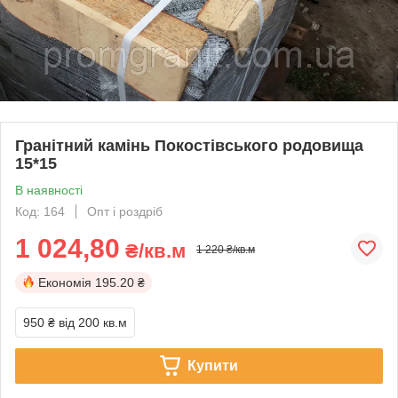
Гранітний камінь Покостівського родовища
15*15
В наявності
Код: 164
Опт і роздріб
1 024,80
₴/кв.м
1 220 ₴/кв.м
Економія
195.20 ₴
950 ₴
від 200 кв.м
Купити