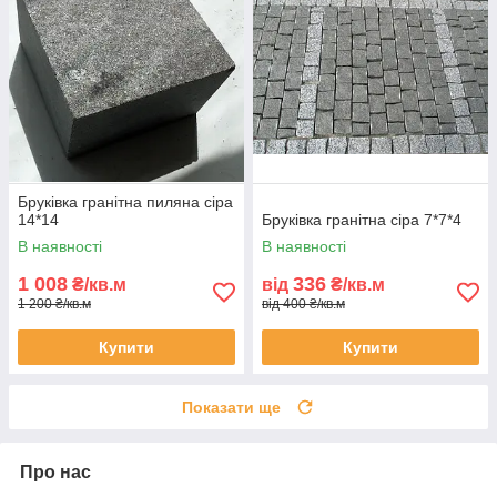
Бруківка гранітна пиляна сіра
14*14
Бруківка гранітна сіра 7*7*4
В наявності
В наявності
1 008
336
₴/кв.м
від
₴/кв.м
1 200 ₴/кв.м
від 400 ₴/кв.м
Купити
Купити
Показати ще
Про нас