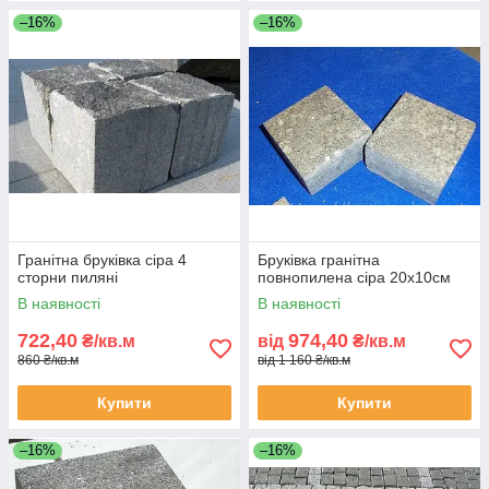
–16%
–16%
Гранітна бруківка сіра 4
Бруківка гранітна
сторни пиляні
повнопилена сіра 20х10см
В наявності
В наявності
722,40
974,40
₴/кв.м
від
₴/кв.м
860 ₴/кв.м
від 1 160 ₴/кв.м
Купити
Купити
–16%
–16%