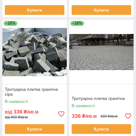
Купити
Купити
–16%
–16%
Тротуарна плитка гранітна
сіра
Тротуарна плитка гранітна
В наявності
В наявності
336
від
₴/кв.м
336
₴/кв.м
400 ₴/кв.м
від 400 ₴/кв.м
Купити
Купити