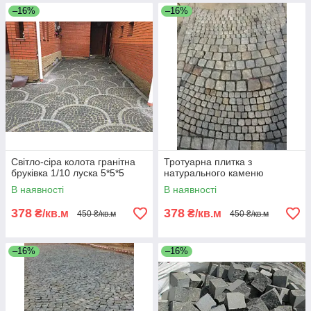
–16%
–16%
Світло-сіра колота гранітна
Тротуарна плитка з
бруківка 1/10 луска 5*5*5
натурального каменю
В наявності
В наявності
378
378
₴/кв.м
₴/кв.м
450 ₴/кв.м
450 ₴/кв.м
–16%
–16%