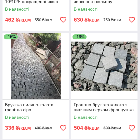
10*10*5 покращеної якості
червоного кольору
В наявності
В наявності
462
630
₴/кв.м
₴/кв.м
550 ₴/кв.м
750 ₴/кв.м
–16%
–16%
Бруківка пиляно-колота
Гранітна бруківка колота з
гранітна сіра
пиляним верхом французька
В наявності
В наявності
336
504
₴/кв.м
₴/кв.м
400 ₴/кв.м
600 ₴/кв.м