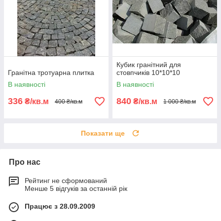
Кубик гранітний для
Гранітна тротуарна плитка
стовпчиків 10*10*10
В наявності
В наявності
336
840
₴/кв.м
₴/кв.м
400 ₴/кв.м
1 000 ₴/кв.м
Показати ще
Про нас
Рейтинг не сформований
Менше 5 відгуків за останній рік
Працює з 28.09.2009