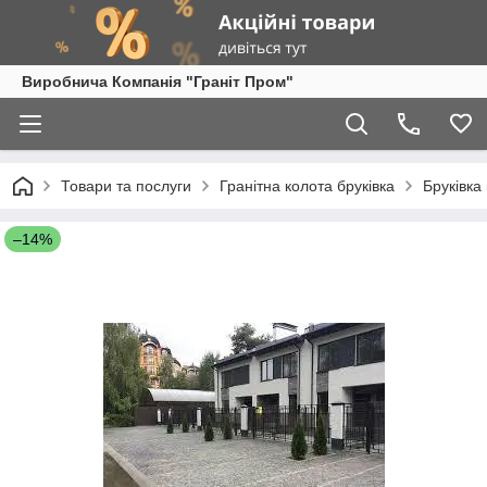
Виробнича Компанія "Граніт Пром"
Товари та послуги
Гранітна колота бруківка
Бруківка
–14%