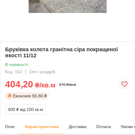
Бруківка колота гранітна сіра покращеної
якості 11/12
В наявності
Код: 152
Опт і роздріб
404,20
₴/кв.м
470 ₴/кв.м
Економія
65.80 ₴
400 ₴
від 100 кв.м
Опис
Характеристики
Доставка
Оплата
Умови 