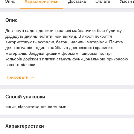
Опис
Характеристики
Доставка
Оплата
Умови 
Опис
Доглянуті садові доріжки і красиві майданчики біля будинку
додадуть ділянці естетичний вигляд. В якості покриття
використовують асфальт, бетон і насипні матеріали. Плитка
для тротуарів - один з найбільш довговічних і красивих
матеріалів. Завдяки цікавим формам і широкій палітрі
кольорів доріжки з плитки стануть функціональною прикрасою
вашого ділянки.
Приховати
Спосіб упаковки
ящик, відвантаження вагонами.
Характеристики