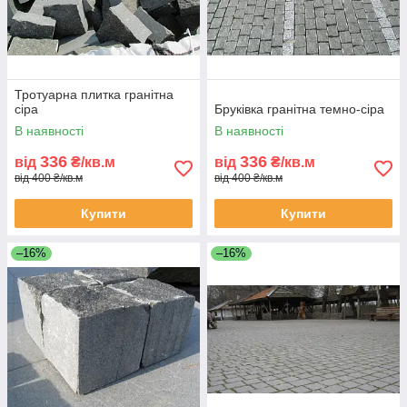
Тротуарна плитка гранітна
сіра
Бруківка гранітна темно-сіра
В наявності
В наявності
336
336
від
₴/кв.м
від
₴/кв.м
від 400 ₴/кв.м
від 400 ₴/кв.м
Купити
Купити
–16%
–16%