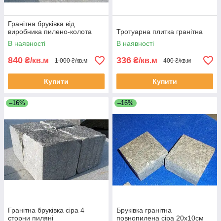
Гранітна бруківка від
виробника пилено-колота
Тротуарна плитка гранітна
В наявності
В наявності
840
336
₴/кв.м
₴/кв.м
1 000 ₴/кв.м
400 ₴/кв.м
Купити
Купити
–16%
–16%
Гранітна бруківка сіра 4
Бруківка гранітна
сторни пиляні
повнопилена сіра 20х10см