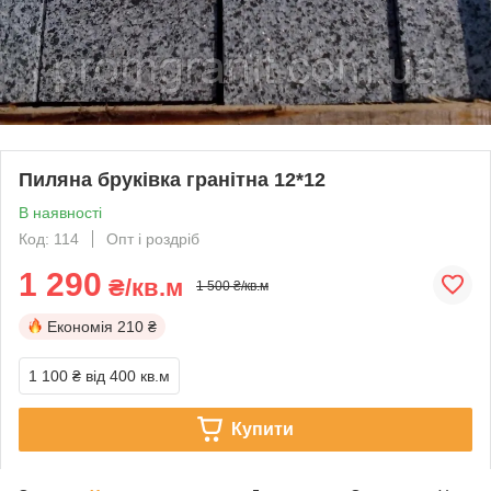
Пиляна бруківка гранітна 12*12
В наявності
Код: 114
Опт і роздріб
1 290
₴/кв.м
1 500 ₴/кв.м
Економія
210 ₴
1 100 ₴
від 400 кв.м
Купити