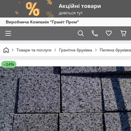
Виробнича Компанія "Граніт Пром"
Товари та послуги
Гранітна бруківка
Пиляна бруківка
–14%