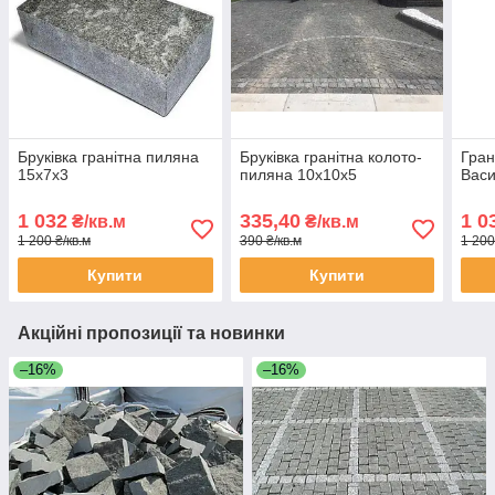
Бруківка гранітна пиляна
Бруківка гранітна колото-
Гран
15х7х3
пиляна 10х10х5
Васи
1 032
335,40
1 0
₴/кв.м
₴/кв.м
1 200 ₴/кв.м
390 ₴/кв.м
1 200
Купити
Купити
Акційні пропозиції та новинки
–16%
–16%