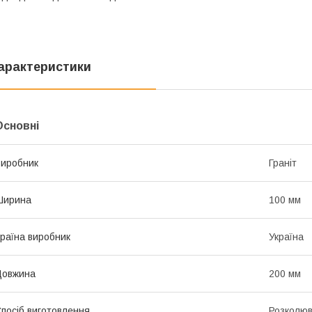
арактеристики
Основні
иробник
Граніт
Ширина
100 мм
раїна виробник
Україна
Довжина
200 мм
посіб виготовлення
Розколю