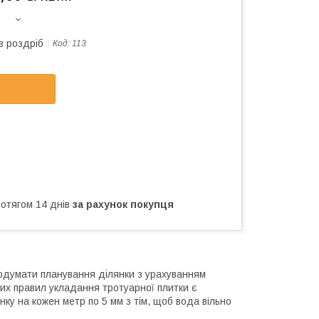
в роздріб
Код:
113
ротягом 14 днів
за рахунок покупця
продумати планування ділянки з урахуванням
них правил укладання тротуарної плитки є
ку на кожен метр по 5 мм з тім, щоб вода вільно