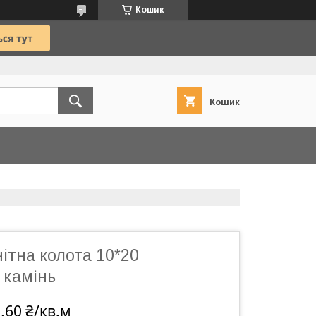
Кошик
Кошик
нітна колота 10*20
 камінь
,60 ₴/кв.м