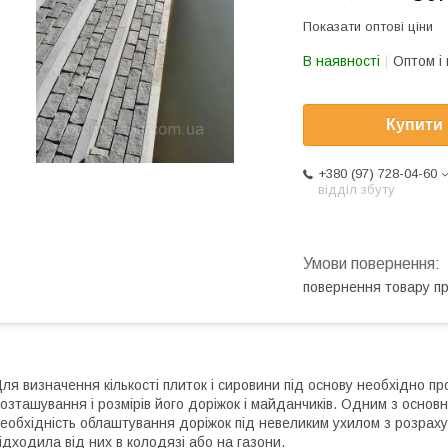
Показати оптові ціни
В наявності
Оптом і 
Купити
+380 (97) 728-04-60
відділ збуту
повернення товару п
ля визначення кількості плиток і сировини під основу необхідно 
озташування і розмірів його доріжок і майданчиків. Одним з основ
еобхідність облаштування доріжок під невеликим ухилом з розрахун
ідходила від них в колодязі або на газони.