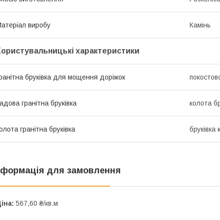
атеріал виробу
Камінь
Користувальницькі характеристики
ранітна бруківка для мощення доріжок
покостовс
адова гранітна бруківка
колота бр
олота гранітна бруківка
бруківка 
нформація для замовлення
іна:
567,60 ₴/кв.м