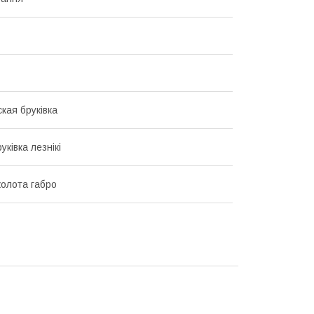
кая бруківка
уківка лезнікі
колота габро