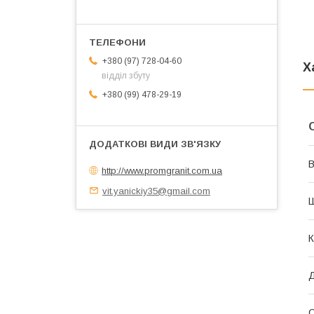
+380 (97) 728-04-60
Х
відділ збуту
+380 (99) 478-29-19
В
http://www.promgranit.com.ua
vit.yanickiy35@gmail.com
К
С