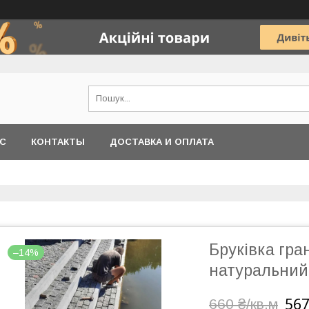
АС
КОНТАКТЫ
ДОСТАВКА И ОПЛАТА
Бруківка гра
–14%
натуральний
567
660 ₴/кв.м