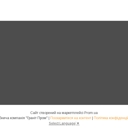
Сайт створений на маркетплейсі
Prom.ua
Виробнича компанія "Граніт Пром" |
Поскаржитися на контент
|
Політика конфіденці
Select Language
▼