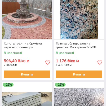
Колота гранітна бруківка
Плитка облицювальна
червоного кольору
гранітна Межирічка 60х30
В наявності
В наявності
596,40
1 176
₴/кв.м
₴/кв.м
710 ₴/кв.м
1 400 ₴/кв.м
Купити
Купити
–16%
–16%