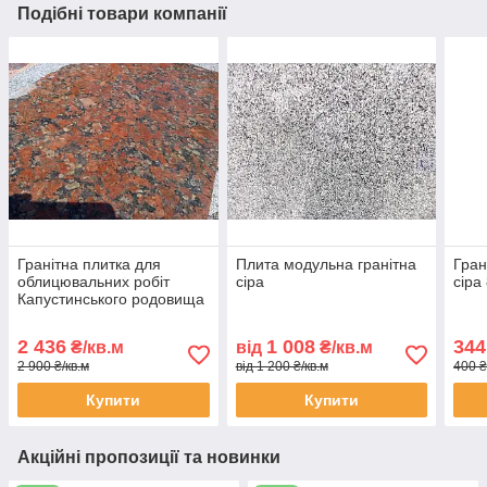
Подібні товари компанії
Гранітна плитка для
Плита модульна гранітна
Гран
облицювальних робіт
сіра
сіра
Капустинського родовища
60*30
2 436
1 008
344
₴/кв.м
від
₴/кв.м
2 900 ₴/кв.м
від 1 200 ₴/кв.м
400 ₴
Купити
Купити
Акційні пропозиції та новинки