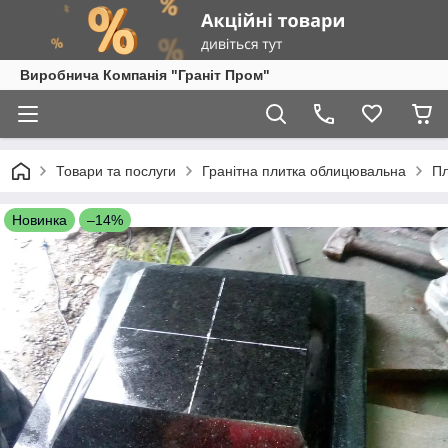
Виробнича Компанія "Граніт Пром"
Товари та послуги
Гранітна плитка облицювальна
Пл
Новинка
–14%