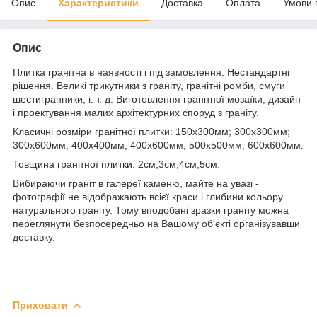
Опис
Характеристики
Доставка
Оплата
Умови 
Опис
Плитка гранітна в наявності і під замовлення. Нестандартні
рішення. Великі трикутники з граніту, гранітні ромби, смуги
шестигранники, і. т. д. Виготовлення гранітної мозаїки, дизайн
і проектування малих архітектурних споруд з граніту.
Класичні розміри гранітної плитки: 150х300мм; 300х300мм;
300х600мм; 400х400мм; 400х600мм; 500х500мм; 600х600мм.
Товщина гранітної плитки: 2см,3см,4см,5см.
Вибираючи граніт в галереї каменю, майте на увазі -
фотографії не відображають всієї краси і глибини кольору
натурального граніту. Тому вподобані зразки граніту можна
переглянути безпосередньо на Вашому об'єкті організувавши
доставку.
Приховати