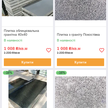
Плитка облицювальна
гранітна 40х40
Плитка з граніту Покостівка
В наявності
В наявності
1 008
1 008
₴/кв.м
₴/кв.м
1 200 ₴/кв.м
1 200 ₴/кв.м
Купити
Купити
–16%
–16%