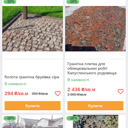
–16%
–16%
Гранітна плитка для
облицювальних робіт
Капустинського родовища
Колота гранітна бруківка сіра
60*30
В наявності
В наявності
2 436
₴/кв.м
294
₴/кв.м
350 ₴/кв.м
2 900 ₴/кв.м
Купити
Купити
–16%
–16%