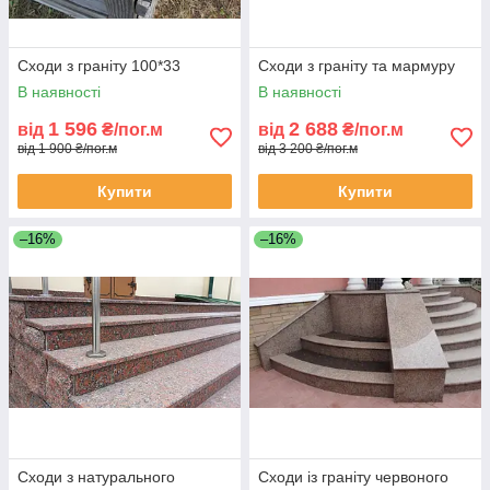
Сходи з граніту 100*33
Сходи з граніту та мармуру
В наявності
В наявності
1 596
2 688
від
₴/пог.м
від
₴/пог.м
від 1 900 ₴/пог.м
від 3 200 ₴/пог.м
Купити
Купити
–16%
–16%
Сходи з натурального
Сходи із граніту червоного