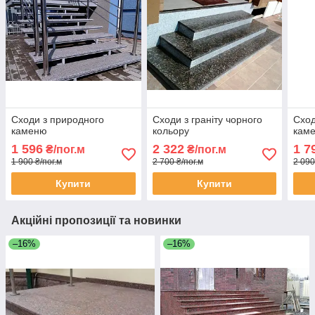
Сходи з природного
Сходи з граніту чорного
Сход
каменю
кольору
каме
1 596
2 322
1 7
₴/пог.м
₴/пог.м
1 900 ₴/пог.м
2 700 ₴/пог.м
2 090
Купити
Купити
Акційні пропозиції та новинки
–16%
–16%