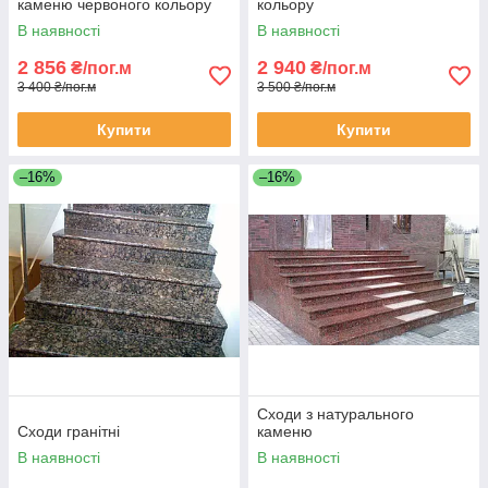
каменю червоного кольору
кольору
В наявності
В наявності
2 856
2 940
₴/пог.м
₴/пог.м
3 400 ₴/пог.м
3 500 ₴/пог.м
Купити
Купити
–16%
–16%
Сходи з натурального
Сходи гранітні
каменю
В наявності
В наявності