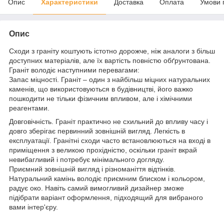
Опис
Характеристики
Доставка
Оплата
Умови 
Опис
Сходи з граніту коштують істотно дорожче, ніж аналоги з більш
доступних матеріалів, але їх вартість повністю обґрунтована.
Граніт володіє наступними перевагами:
Запас міцності. Граніт – один з найбільш міцних натуральних
каменів, що використовуються в будівництві, його важко
пошкодити не тільки фізичним впливом, але і хімічними
реагентами.
Довговічність. Граніт практично не схильний до впливу часу і
довго зберігає первинний зовнішній вигляд. Легкість в
експлуатації. Гранітні сходи часто встановлюються на вході в
приміщення з великою прохідністю, оскільки граніт вкрай
невибагливий і потребує мінімального догляду.
Приємний зовнішній вигляд і різноманіття відтінків.
Натуральний камінь володіє приємним блиском і кольором,
радує око. Навіть самий вимогливий дизайнер зможе
підібрати варіант оформлення, підходящий для вибраного
вами інтер'єру.