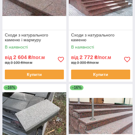
Сходи з натурального
Сходи з натурального
каменю і мармуру
каменю
В наявності
В наявності
2 604
2 772
від
₴/пог.м
від
₴/пог.м
від 3 100 ₴/пог.м
від 3 300 ₴/пог.м
Купити
Купити
–16%
–16%