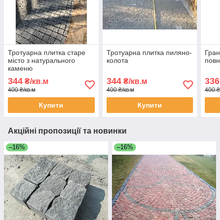
Тротуарна плитка старе
Тротуарна плитка пиляно-
Гран
місто з натурального
колота
повн
каменю
344
344
336
₴/кв.м
₴/кв.м
400 ₴/кв.м
400 ₴/кв.м
400 ₴
Купити
Купити
Акційні пропозиції та новинки
–16%
–16%