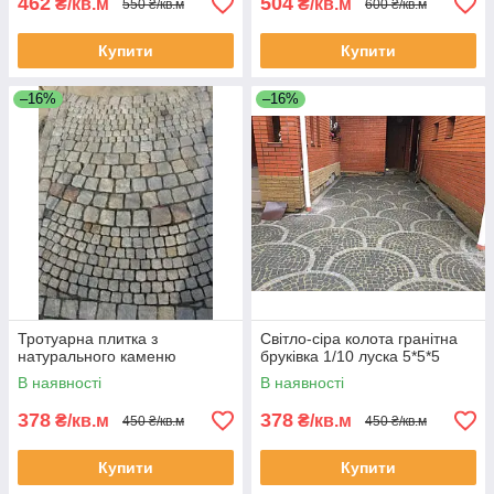
462
504
₴/кв.м
₴/кв.м
550 ₴/кв.м
600 ₴/кв.м
Купити
Купити
–16%
–16%
Тротуарна плитка з
Світло-сіра колота гранітна
натурального каменю
бруківка 1/10 луска 5*5*5
В наявності
В наявності
378
378
₴/кв.м
₴/кв.м
450 ₴/кв.м
450 ₴/кв.м
Купити
Купити