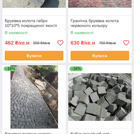
Бруківка колота габро
Гранітна бруківка колота
10*10*5 покращеної якості
червоного кольору
В наявності
В наявності
462
630
₴/кв.м
₴/кв.м
550 ₴/кв.м
750 ₴/кв.м
Купити
Купити
–16%
–16%
Бруківка пиляно-колота
Кубик гранітний для