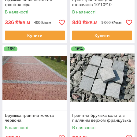
гранітна сіра
стовпчиків 10*10*10
В наявності
В наявності
336
840
₴/кв.м
₴/кв.м
400 ₴/кв.м
1 000 ₴/кв.м
Купити
Купити
–16%
–16%
Бруківка гранітна колота
Гранітна бруківка колота з
червона
пиляним верхом французька
В наявності
В наявності