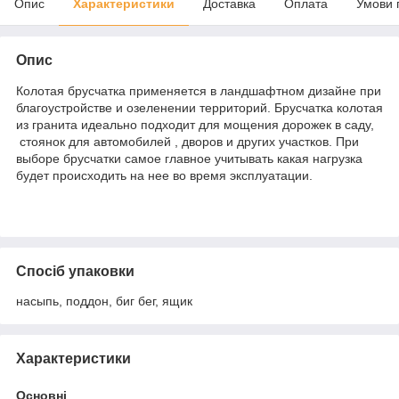
Опис
Характеристики
Доставка
Оплата
Умови 
Опис
Колотая брусчатка применяется в ландшафтном дизайне при
благоустройстве и озеленении территорий. Брусчатка колотая
из гранита идеально подходит для мощения дорожек в саду,
стоянок для автомобилей , дворов и других участков. При
выборе брусчатки самое главное учитывать какая нагрузка
будет происходить на нее во время эксплуатации.
Спосіб упаковки
насыпь, поддон, биг бег, ящик
Характеристики
Основні