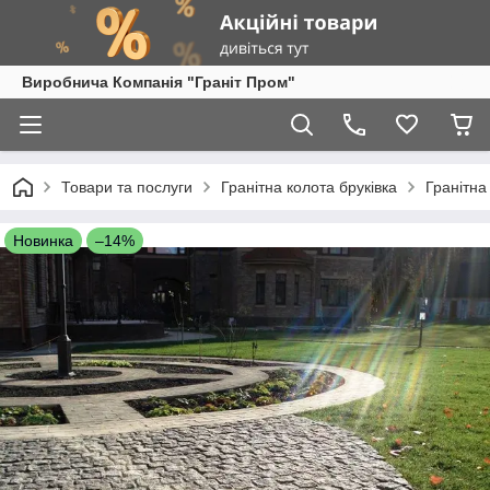
Виробнича Компанія "Граніт Пром"
Товари та послуги
Гранітна колота бруківка
Гранітна
Новинка
–14%