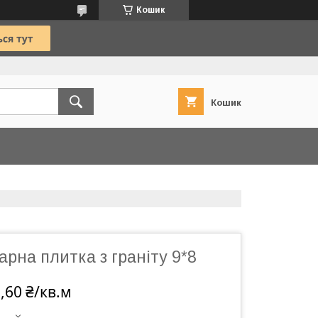
Кошик
Кошик
арна плитка з граніту 9*8
,60 ₴/кв.м