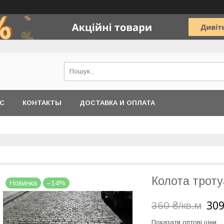
АС
КОНТАКТЫ
ДОСТАВКА И ОПЛАТА
Колота троту
Новинка
–14%
309
360 ₴/кв.м
Показати оптові ціни