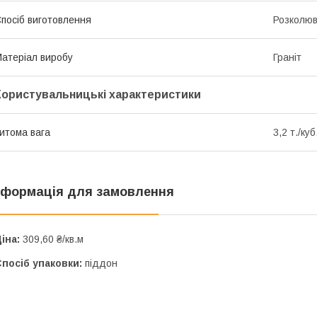
посіб виготовлення
Розколю
атеріал виробу
Граніт
Користувальницькі характеристики
итома вага
3,2 т./куб
нформація для замовлення
іна:
309,60 ₴/кв.м
посіб упаковки:
піддон