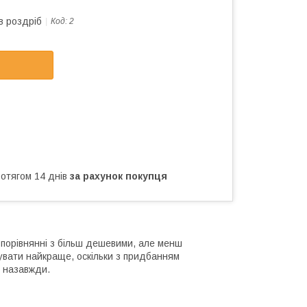
в роздріб
Код:
2
ротягом 14 днів
за рахунок покупця
в порівнянні з більш дешевими, але менш
мувати найкраще, оскільки з придбанням
і назавжди.