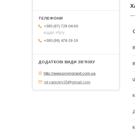
Х
+380 (97) 728-04-60
відділ збуту
+380 (99) 478-29-19
В
В
http://www.promgranit.com.ua
vit.yanickiy35@gmail.com
К
К