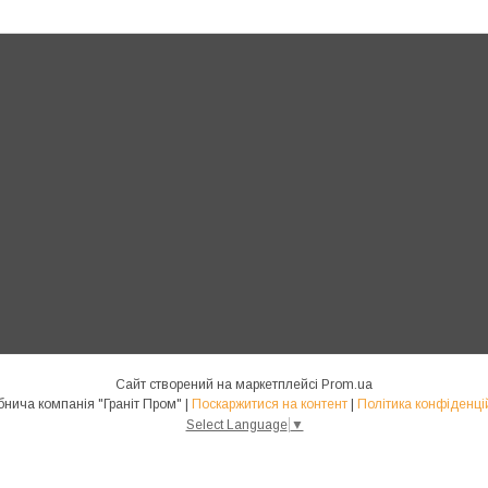
Сайт створений на маркетплейсі
Prom.ua
Виробнича компанія "Граніт Пром" |
Поскаржитися на контент
|
Політика конфіденці
Select Language
▼