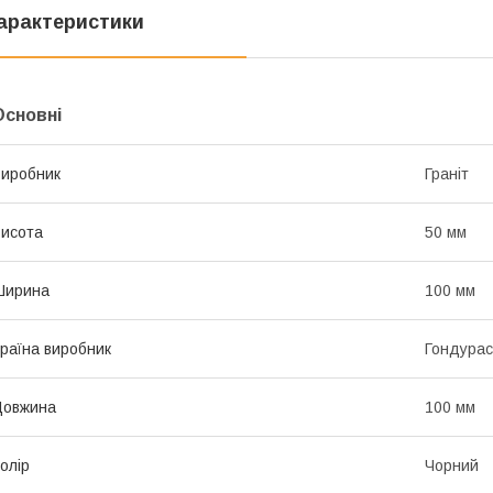
арактеристики
Основні
иробник
Граніт
исота
50 мм
Ширина
100 мм
раїна виробник
Гондурас
Довжина
100 мм
олір
Чорний